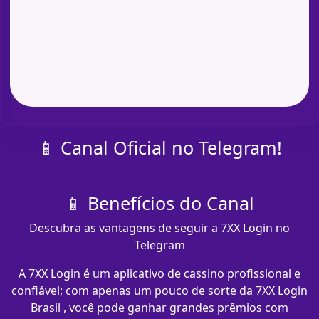
📱 Canal Oficial no Telegram!
📱 Benefícios do Canal
Descubra as vantagens de seguir a 7XX Login no
Telegram
A 7XX Login é um aplicativo de cassino profissional e
confiável; com apenas um pouco de sorte da 7XX Login
Brasil , você pode ganhar grandes prêmios com