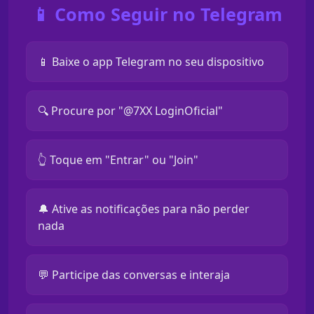
📱 Como Seguir no Telegram
📱 Baixe o app Telegram no seu dispositivo
🔍 Procure por "@7XX LoginOficial"
👆 Toque em "Entrar" ou "Join"
🔔 Ative as notificações para não perder
nada
💬 Participe das conversas e interaja