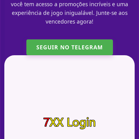
você tem acesso a promoções incríveis e uma
experiência de jogo inigualável. Junte-se aos
vencedores agora!
SEGUIR NO TELEGRAM