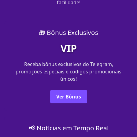
facilidade!
🎁 Bônus Exclusivos
VIP
Receba bônus exclusivos do Telegram,
promoções especiais e códigos promocionais
únicos!
Ver Bônus
📢 Notícias em Tempo Real