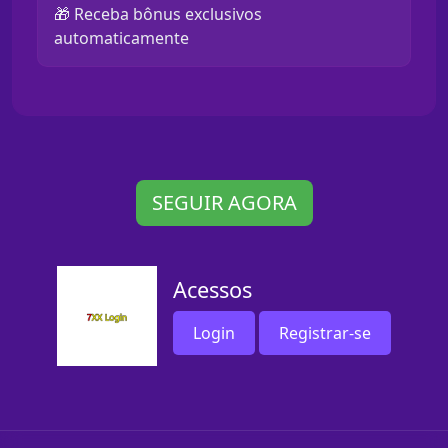
🎁 Receba bônus exclusivos
automaticamente
SEGUIR AGORA
Acessos
Login
Registrar-se