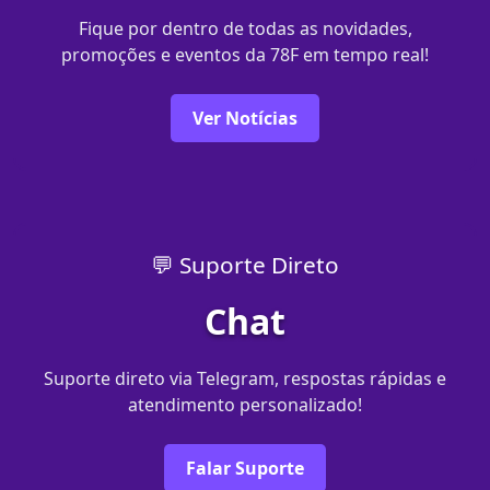
Fique por dentro de todas as novidades,
promoções e eventos da 78F em tempo real!
Ver Notícias
💬 Suporte Direto
Chat
Suporte direto via Telegram, respostas rápidas e
atendimento personalizado!
Falar Suporte