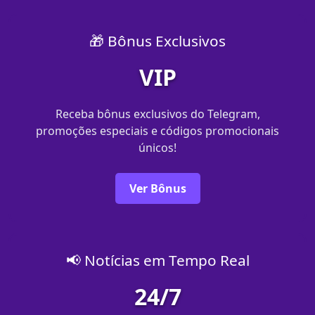
🎁 Bônus Exclusivos
VIP
Receba bônus exclusivos do Telegram,
promoções especiais e códigos promocionais
únicos!
Ver Bônus
📢 Notícias em Tempo Real
24/7