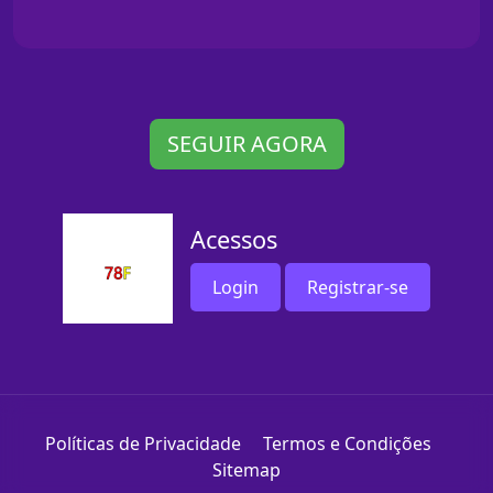
SEGUIR AGORA
Acessos
Login
Registrar-se
Políticas de Privacidade
Termos e Condições
Sitemap