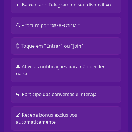
📱 Baixe o app Telegram no seu dispositivo
🔍 Procure por "@78FOficial"
👆 Toque em "Entrar" ou "Join"
🔔 Ative as notificações para não perder
nada
💬 Participe das conversas e interaja
🎁 Receba bônus exclusivos
automaticamente