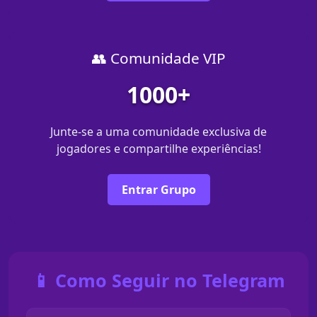
👥 Comunidade VIP
1000+
Junte-se a uma comunidade exclusiva de
jogadores e compartilhe experiências!
Entrar Grupo
📱 Como Seguir no Telegram