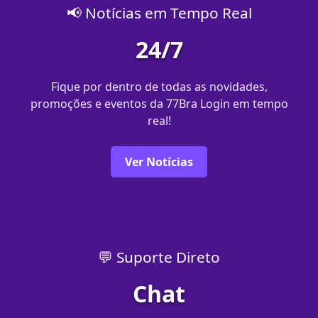
📢 Notícias em Tempo Real
24/7
Fique por dentro de todas as novidades,
promoções e eventos da 77Bra Login em tempo
real!
Ver Notícias
💬 Suporte Direto
Chat