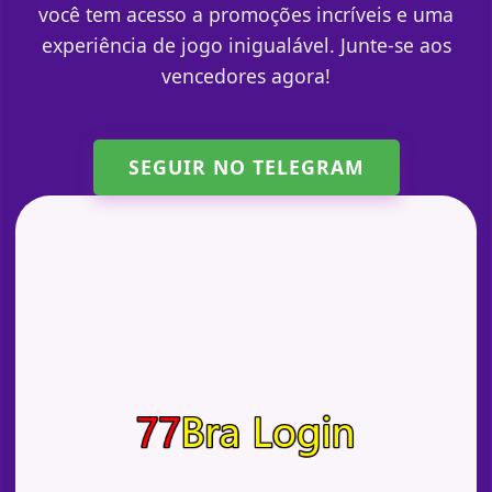
você tem acesso a promoções incríveis e uma
experiência de jogo inigualável. Junte-se aos
vencedores agora!
SEGUIR NO TELEGRAM