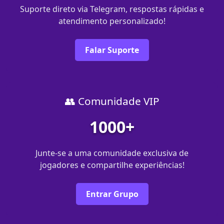
Suporte direto via Telegram, respostas rápidas e
atendimento personalizado!
Falar Suporte
👥 Comunidade VIP
1000+
Junte-se a uma comunidade exclusiva de
jogadores e compartilhe experiências!
Entrar Grupo