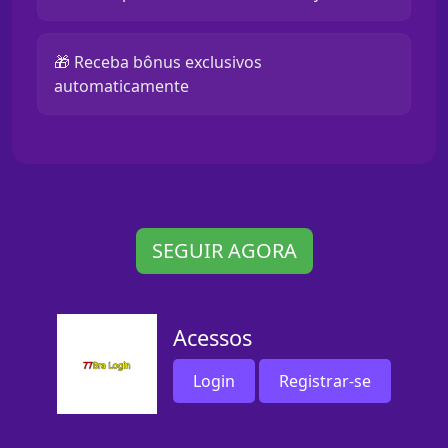
🎁 Receba bônus exclusivos
automaticamente
SEGUIR AGORA
Acessos
Login
Registrar-se