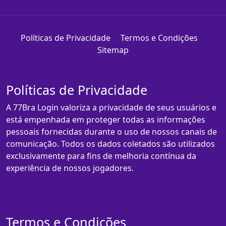
Políticas de Privacidade
Termos e Condições
Sitemap
Políticas de Privacidade
A 77Bra Login valoriza a privacidade de seus usuários e
está empenhada em proteger todas as informações
pessoais fornecidas durante o uso de nossos canais de
comunicação. Todos os dados coletados são utilizados
exclusivamente para fins de melhoria contínua da
experiência de nossos jogadores.
Termos e Condições