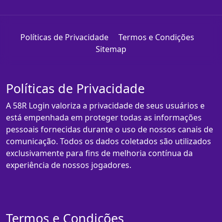
Políticas de Privacidade
Termos e Condições
Sitemap
Políticas de Privacidade
A 58R Login valoriza a privacidade de seus usuários e
está empenhada em proteger todas as informações
pessoais fornecidas durante o uso de nossos canais de
comunicação. Todos os dados coletados são utilizados
exclusivamente para fins de melhoria contínua da
experiência de nossos jogadores.
Termos e Condições