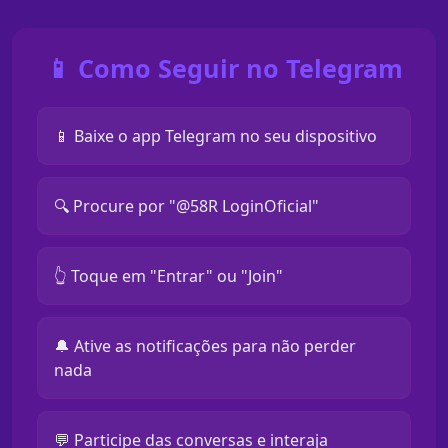
📱 Como Seguir no Telegram
📱 Baixe o app Telegram no seu dispositivo
🔍 Procure por "@58R LoginOficial"
👆 Toque em "Entrar" ou "Join"
🔔 Ative as notificações para não perder
nada
💬 Participe das conversas e interaja