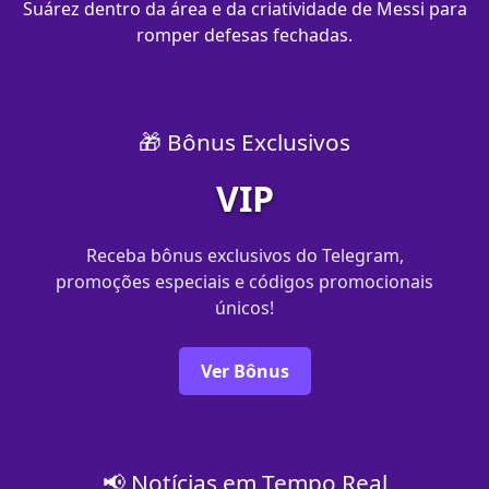
Suárez dentro da área e da criatividade de Messi para
romper defesas fechadas.
🎁 Bônus Exclusivos
VIP
Receba bônus exclusivos do Telegram,
promoções especiais e códigos promocionais
únicos!
Ver Bônus
📢 Notícias em Tempo Real