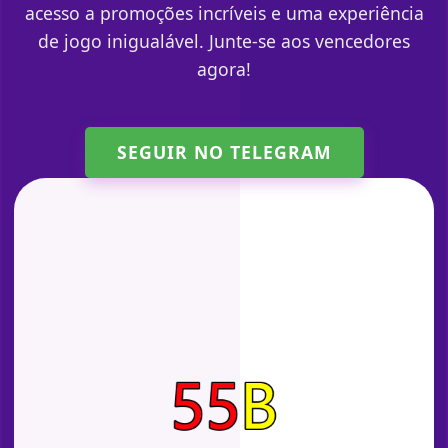
acesso a promoções incríveis e uma experiência
de jogo inigualável. Junte-se aos vencedores
agora!
SEGUIR NO TELEGRAM